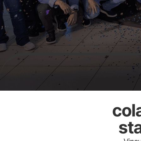
col
st