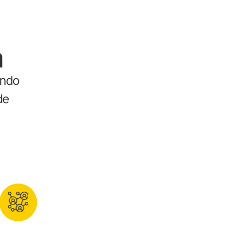
a
ando
de