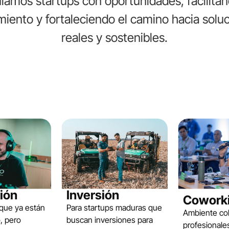
lamos startups con oportunidades, facilita
miento y fortaleciendo el camino hacia solu
reales y sostenibles.
ión
Inversión
Cowork
 que ya están
Para startups maduras que
Ambiente col
, pero
buscan inversiones para
profesional