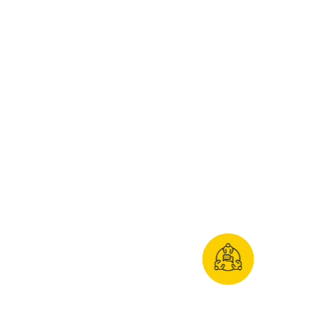
Know-how de
profesionales
del
agronegocio
Coworkings en