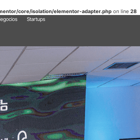
mentor/core/isolation/elementor-adapter.php
on line
28
egocios
Startups