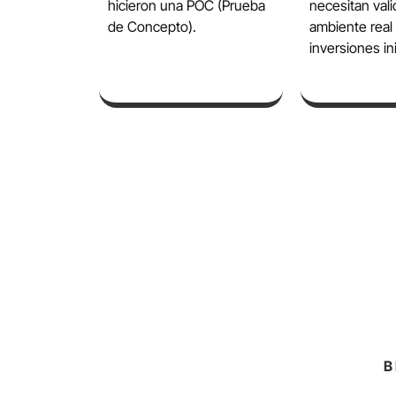
hicieron una POC (Prueba
necesitan vali
de Concepto).
ambiente real
inversiones ini
B