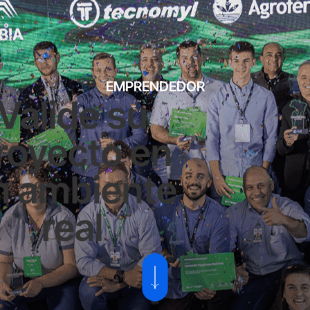
EMPRENDEDOR
Valide su
royecto en
n ambiente
real