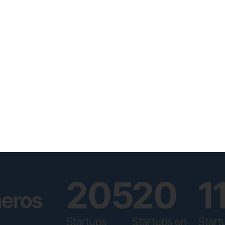
inversiones
con más
de 30
años de
experiencia
205
20
1
eros
Startups
Startups en
Start