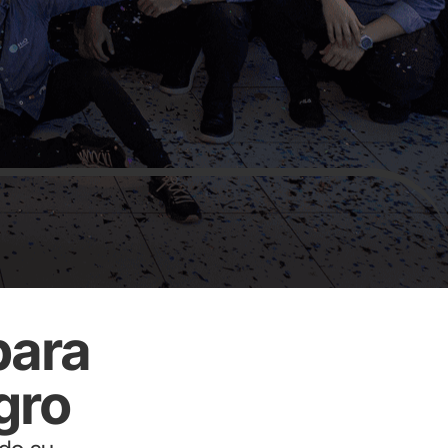
para
gro