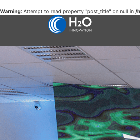
Warning
: Attempt to read property "post_title" on null in
/