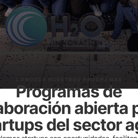
CONOZCA NUESTROS PROGRAMAS
Programas de
aboración abierta 
artups del sector a