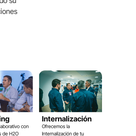
ndo su
ciones
ing
Internalización
aborativo con
Ofrecemos la
es de H2O
Internalización de tu